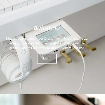
twin
tone
Music never sleeps – der Drang nach Herzenslaune zu
jeder Tages- und Nachtzeit kraftvoll in die Tasten zu
greifen wird mit unserem twintone System Realität.
Mehr