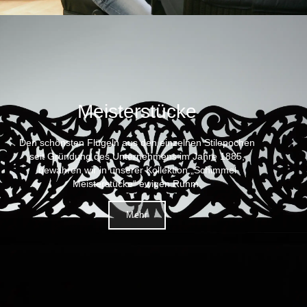
Meisterstücke
Den schönsten Flügeln aus den einzelnen Stilepochen
seit Gründung des Unternehmens im Jahre 1885,
bewahren wir in unserer Kollektion „Schimmel
Meisterstücke“ ewigen Ruhm.
Mehr