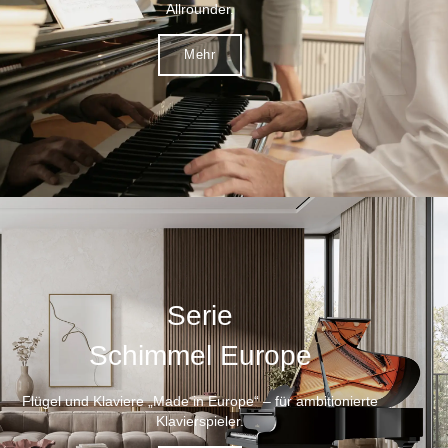
Allrounder.
Mehr
Serie
Schimmel Europe
Flügel und Klaviere „Made in Europe“ – für ambitionierte
Klavierspieler.