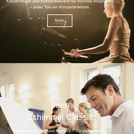
Konzertflügel und Konzertklaviere für höchste Ansprüche
– jeder Ton ein Konzerterlebnis.
Mehr
Serie
Schimmel Classic
Premium Flügel und Klaviere – die vielseitigen