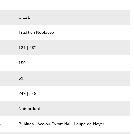
C 121
Tradition Noblesse
121 | 48″
150
59
249 | 549
Noir brillant
s
Bubinga | Acajou Pyramidal | Loupe de Noyer