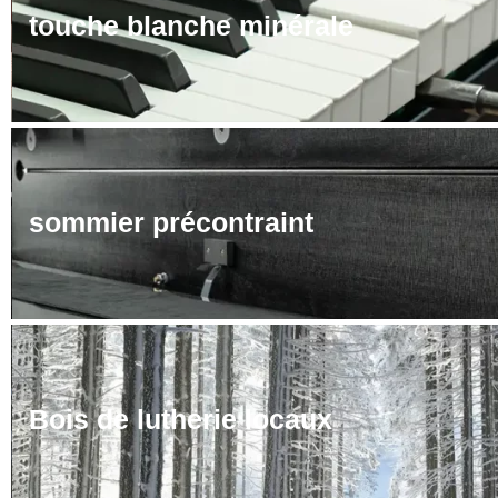
touche blanche minérale
sommier précontraint
Bois de lutherie locaux