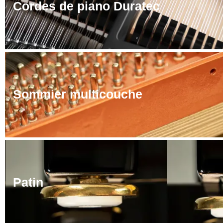
Cordes de piano Duratec
Sommier multicouche
Patin