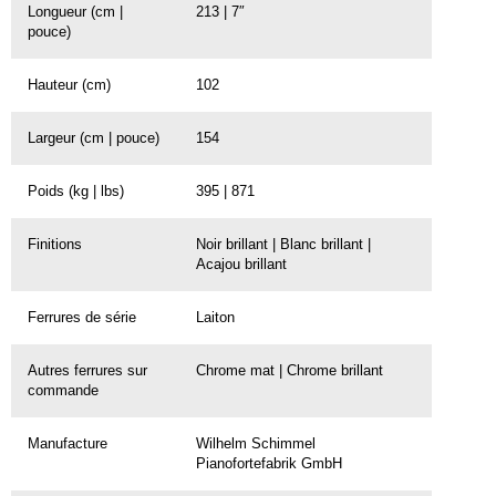
Longueur (cm |
213 | 7″
pouce)
Hauteur (cm)
102
Largeur (cm | pouce)
154
Poids (kg | lbs)
395 | 871
Finitions
Noir brillant | Blanc brillant |
Acajou brillant
Ferrures de série
Laiton
Autres ferrures sur
Chrome mat | Chrome brillant
commande
Manufacture
Wilhelm Schimmel
Pianofortefabrik GmbH