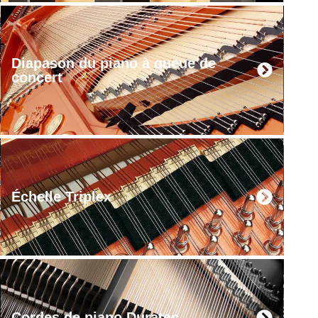
Diapason du piano à queue de
concert
Échelle Triplex
Cordes de piano Duratec