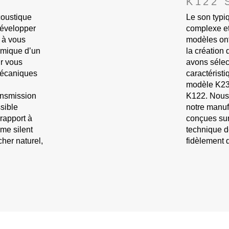
K122 
coustique
Le son typi
développer
complexe et 
e à vous
modèles ont
namique d’un
la création
r vous
avons séle
mécaniques
caractérist
modèle K230
ansmission
K122. Nous 
ssible
notre manuf
 rapport à
conçues sur 
me silent
technique de
her naturel,
fidèlement 