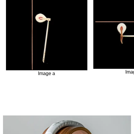
Ima
Image a