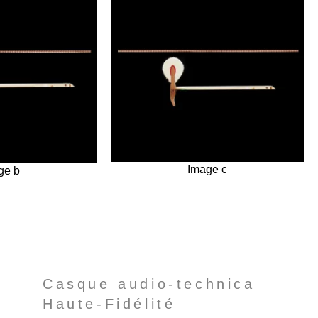
Image c
ge b
Casque audio-technica
Haute-Fidélité