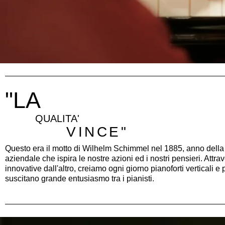
"LA
QUALITA'
VINCE"
Questo era il motto di Wilhelm Schimmel nel 1885, anno della 
aziendale che ispira le nostre azioni ed i nostri pensieri. Attrav
innovative dall'altro, creiamo ogni giorno pianoforti verticali e
suscitano grande entusiasmo tra i pianisti.
Schimmel Pianos - Flügel und Klaviere made in Braunschweig