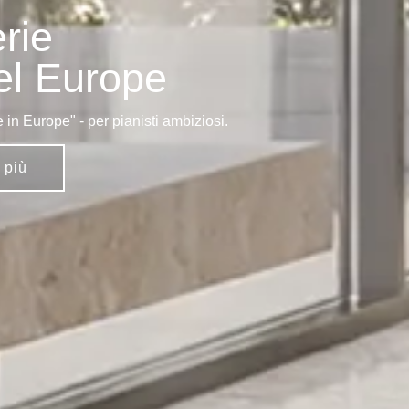
rie
l Europe
 in Europe" - per pianisti ambiziosi.
 più