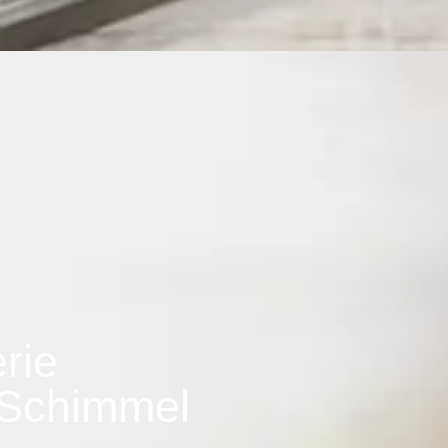
rie
 Schimmel