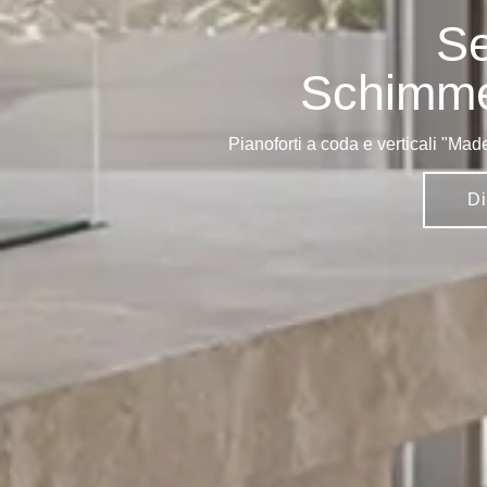
Se
Schimme
Pianoforti a coda e verticali "Made
Di