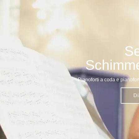
Se
Schimme
Pianoforti a coda e pianoforti
Di