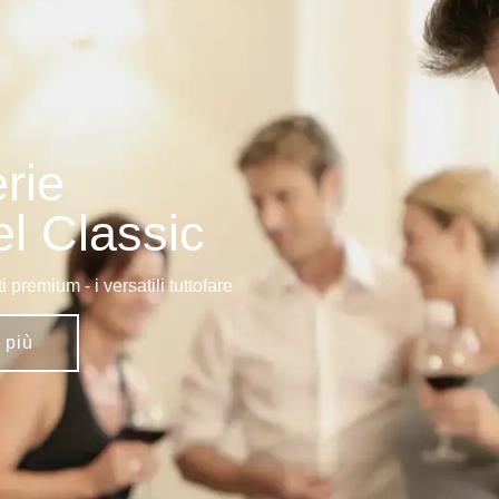
rie
l Classic
 premium - i versatili tuttofare
 più