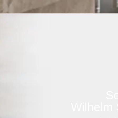
Se
Wilhelm