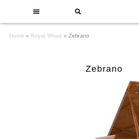
Home
»
Royal Wood
»
Zebrano
Zebrano