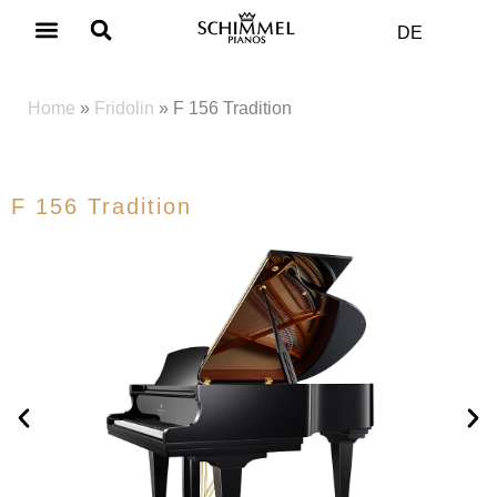
DE
Produkt & Kauf
Wie Qualität entsteht
Home
»
Fridolin
»
F 156 Tradition
F 156 Tradition