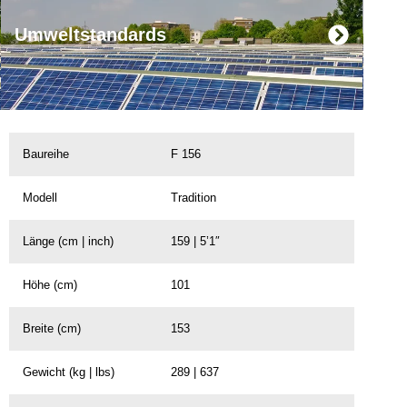
Umweltstandards
Baureihe
F 156
Modell
Tradition
Länge (cm | inch)
159 | 5’1″
Höhe (cm)
101
Breite (cm)
153
Gewicht (kg | lbs)
289 | 637