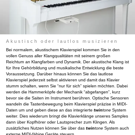
Akustisch oder lautlos musizieren
Bei normalem, akustischem Klavierspiel kommen Sie in den
vollen Genuss aller Klangqualitäten mit seinem großen
Reichtum an Klangfarben und Dynamik. Der akustische Klang ist
für Ihre Gehörbildung und musikalische Entwicklung die beste
Voraussetzung. Darüber hinaus können Sie das lautlose
Klavierspiel jederzeit selbst aktivieren und damit das Klavier
stumm schalten, wenn Sie “nur für sich” spielen möchten. Dabei
werden die Hammerköpfe der Mechanik “abgefangen”, kurz
bevor sie die Saiten im Instrument berühren. Optische Sensoren
wandeln die Tastenbewegung beim Klavierspiel präzise in MIDI-
Daten um und geben diese an das integrierte
twin
tone
System
weiter. Dies wiederum bringt die Klavierklänge unseres Samples
dann über Kopfhörer oder Lautsprecher zum Klingen. Als
zusätzliches Nutzen können Sie über das
twin
tone
System auch
externe MIDI-fähige Geräte steuern.